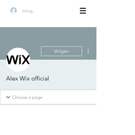
Inloggen
Meer acties
Volgen
Alex Wix official