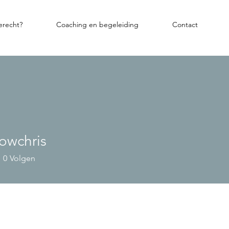
terecht?
Coaching en begeleiding
Contact
lowchris
0
Volgen